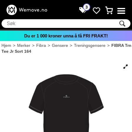
3
Du er
1 000
kroner unna å få FRI FRAKT!
Hjem
>
Merker
>
Fibra
>
Gensere
>
Treningsgensere
>
FIBRA Trn
Tee Jr Sort 164