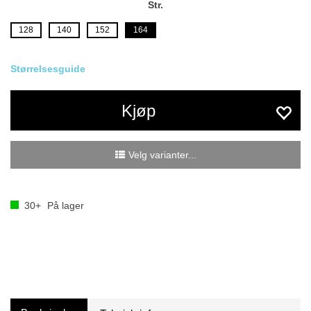
Str.
128
140
152
164
Størrelsesguide
Kjøp
Velg varianter...
30+
På lager