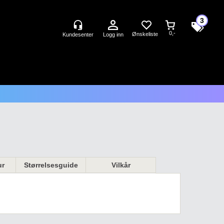
3
0,-
Logg inn
ur
Størrelsesguide
Vilkår