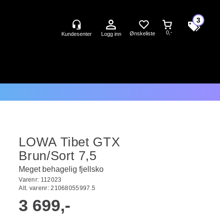
3
0,-
Logg inn
LOWA Tibet GTX
Brun/Sort 7,5
Meget behagelig fjellsko
Varenr:
112023
Alt. varenr:
21068055997.5
3 699,-