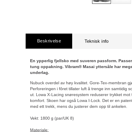
Beskrivelse
En ypperlig fjellsko med suveren passform. Passer 
tung oppakning. Vibram® Masai yttersåle har meget
underlag.
Nubuck overdel av høy kvalitet. Gore-Tex-membran gjø
Perforeringen i fôret tillater luft å trenge inn samtidi
ut. Lowa X-Lacing snøresystem reduserer trykket mot 
komfort. Skoen har også Lowa I-Lock. Det er en paten
med ett trekk, mens du justerer dem opp til ankelen.
Vekt: 1800 g (par/UK 8)
Materiale: