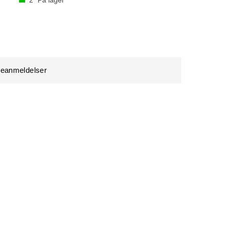
2
På lager
eanmeldelser