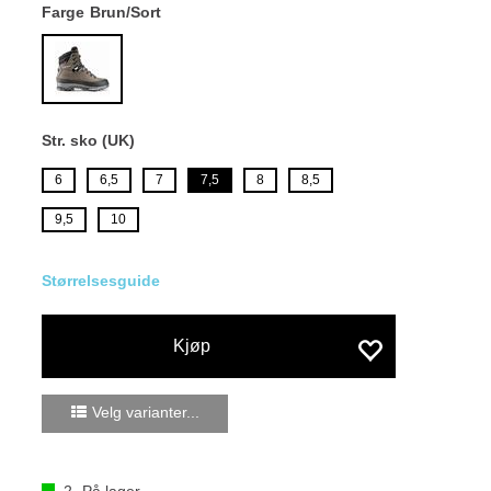
Farge
Brun/Sort
Str. sko (UK)
6
6,5
7
7,5
8
8,5
9,5
10
Størrelsesguide
Kjøp
Velg varianter...