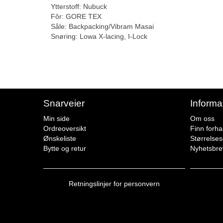
Ytterstoff: Nubuck
Fôr: GORE TEX
Såle: Backpacking/Vibram Masai
Snøring: Lowa X-lacing, I-Lock
Snarveier
Informa
Min side
Om oss
Ordreoversikt
Finn forha
Ønskeliste
Størrelse
Bytte og retur
Nyhetsbre
Retningslinjer for personvern