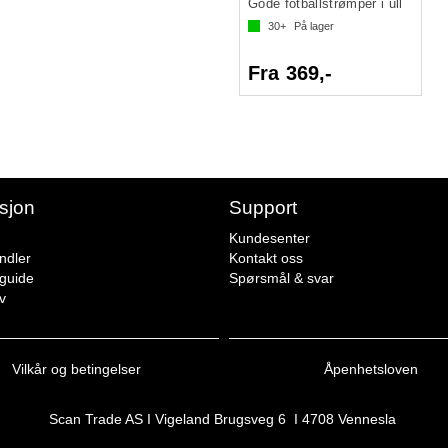
Gode fotballstrømper i ull
30+
På lager
Fra 369,-
sjon
Support
Kundesenter
ndler
Kontakt oss
sguide
Spørsmål & svar
v
Vilkår og betingelser
Åpenhetsloven
Scan Trade AS I Vigeland Brugsveg 6 I 4708 Vennesla