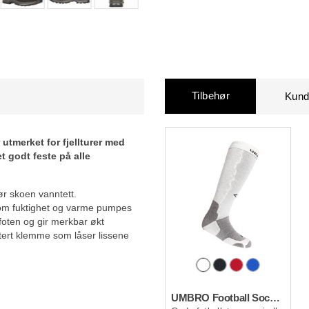
Tilbehør
Kund
utmerket for fjellturer med
 godt feste på alle
r skoen vanntett.
g som fuktighet og varme pumpes
foten og gir merkbar økt
tert klemme som låser lissene
UMBRO Football Sock Wool