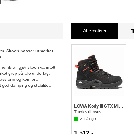
Alternativer
T
rm. Skoen passer utmerket
k.
-membran gjør skoen vanntett
rket grep på alle underlag.
 passform og komfort.
god demping og stabilitet.
LOWA Kody III GTX Mid Jr 36-39
Tursko til barn
2
På lager
1 512,-