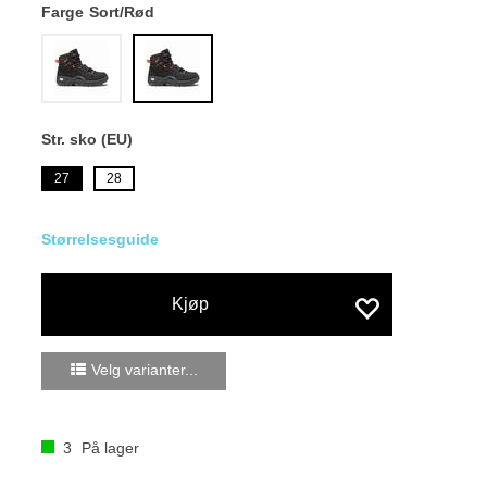
Farge
Sort/Rød
Str. sko (EU)
27
28
Størrelsesguide
Kjøp
Velg varianter...
3
På lager