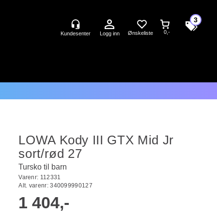
3
0,-
Logg inn
LOWA Kody III GTX Mid Jr
sort/rød 27
Tursko til barn
Varenr:
112331
Alt. varenr:
340099990127
1 404,-