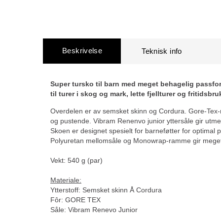
Beskrivelse
Super tursko til barn med meget behagelig passfo
til turer i skog og mark, lette fjellturer og fritidsbru
Overdelen er av semsket skinn og Cordura. Gore-Tex
og pustende. Vibram Renenvo junior yttersåle gir utme
Skoen er designet spesielt for barneføtter for optimal
Polyuretan mellomsåle og Monowrap-ramme gir meget 
Vekt: 540 g (par)
Materiale:
Ytterstoff: Semsket skinn Å Cordura
Fôr: GORE TEX
Såle: Vibram Renevo Junior