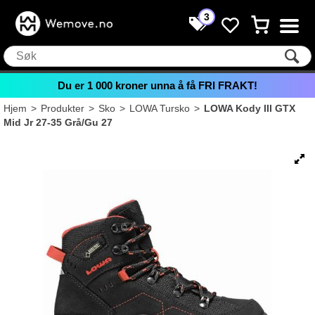
3
Du er
1 000
kroner unna å få FRI FRAKT!
Hjem
>
Produkter
>
Sko
>
LOWA Tursko
>
LOWA Kody III GTX
Mid Jr 27-35 Grå/Gu 27