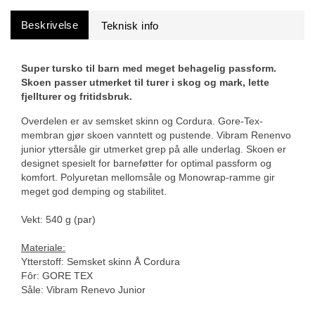
Beskrivelse
Super tursko til barn med meget behagelig passform.
Skoen passer utmerket til turer i skog og mark, lette
fjellturer og fritidsbruk.
Overdelen er av semsket skinn og Cordura. Gore-Tex-
membran gjør skoen vanntett og pustende. Vibram Renenvo
junior yttersåle gir utmerket grep på alle underlag. Skoen er
designet spesielt for barneføtter for optimal passform og
komfort. Polyuretan mellomsåle og Monowrap-ramme gir
meget god demping og stabilitet.
Vekt: 540 g (par)
Materiale:
Ytterstoff: Semsket skinn Å Cordura
Fôr: GORE TEX
Såle: Vibram Renevo Junior