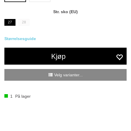
Str. sko (EU)
27
28
Størrelsesguide
Kjøp
Velg varianter...
1
På lager