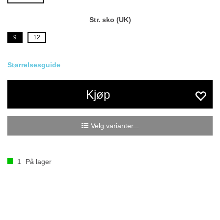
Str. sko (UK)
9
12
Størrelsesguide
Kjøp
Velg varianter...
1
På lager