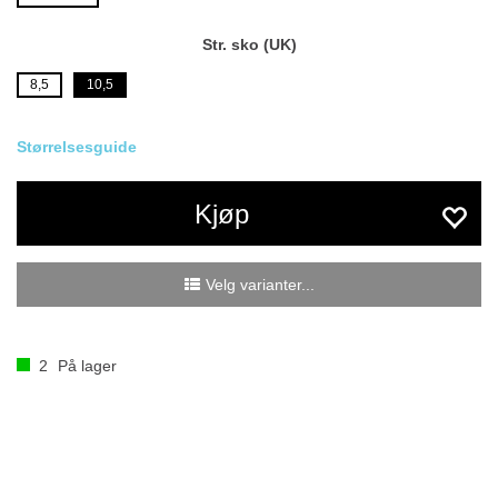
Str. sko (UK)
8,5
10,5
Størrelsesguide
Kjøp
Velg varianter...
2
På lager