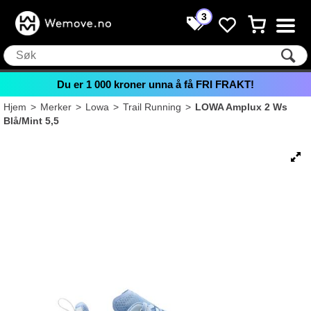
3
Du er
1 000
kroner unna å få FRI FRAKT!
Hjem
>
Merker
>
Lowa
>
Trail Running
>
LOWA Amplux 2 Ws
Blå/Mint 5,5