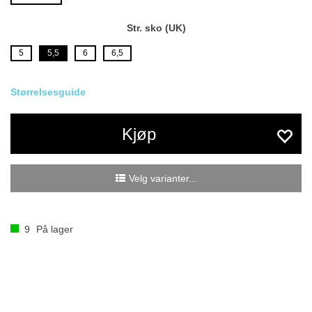
Str. sko (UK)
5
5,5
6
6,5
Størrelsesguide
Kjøp
Velg varianter...
9
På lager