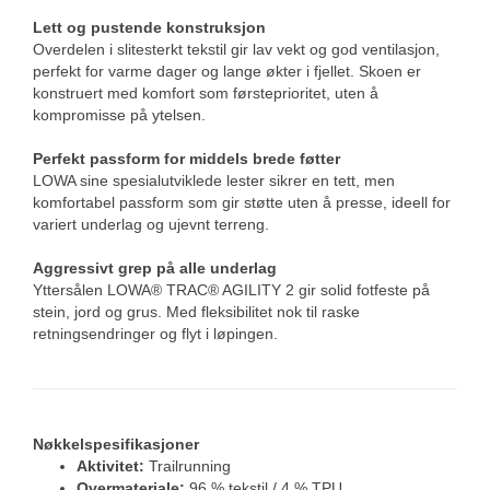
Lett og pustende konstruksjon
Overdelen i slitesterkt tekstil gir lav vekt og god ventilasjon,
perfekt for varme dager og lange økter i fjellet. Skoen er
konstruert med komfort som førsteprioritet, uten å
kompromisse på ytelsen.
Perfekt passform for middels brede føtter
LOWA sine spesialutviklede lester sikrer en tett, men
komfortabel passform som gir støtte uten å presse, ideell for
variert underlag og ujevnt terreng.
Aggressivt grep på alle underlag
Yttersålen LOWA® TRAC® AGILITY 2 gir solid fotfeste på
stein, jord og grus. Med fleksibilitet nok til raske
retningsendringer og flyt i løpingen.
Nøkkelspesifikasjoner
Aktivitet:
Trailrunning
Overmateriale:
96 % tekstil / 4 % TPU