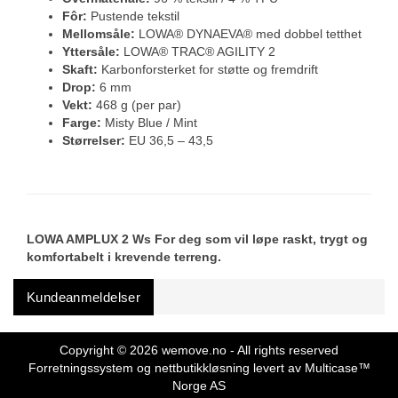
Fôr:
Pustende tekstil
Mellomsåle:
LOWA® DYNAEVA® med dobbel tetthet
Yttersåle:
LOWA® TRAC® AGILITY 2
Skaft:
Karbonforsterket for støtte og fremdrift
Drop:
6 mm
Vekt:
468 g (per par)
Farge:
Misty Blue / Mint
Størrelser:
EU 36,5 – 43,5
LOWA AMPLUX 2 Ws For deg som vil løpe raskt, trygt og
komfortabelt i krevende terreng.
Kundeanmeldelser
Copyright © 2026 wemove.no - All rights reserved
Forretningssystem
og
nettbutikkløsning
levert av
Multicase™
Norge AS