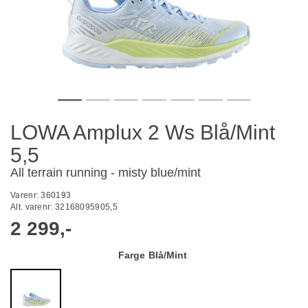
LOWA Amplux 2 Ws Blå/Mint
5,5
All terrain running - misty blue/mint
Varenr:
360193
Alt. varenr:
32168095905,5
2 299,-
Farge
Blå/Mint