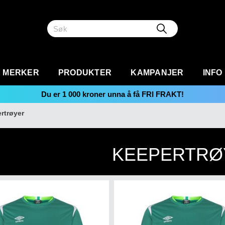
MERKER
PRODUKTER
KAMPANJER
INFO
Du er
1 000
kroner unna å få FRI FRAKT!
rtrøyer
KEEPERTRØ