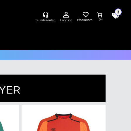
3
0,-
Logg inn
YER