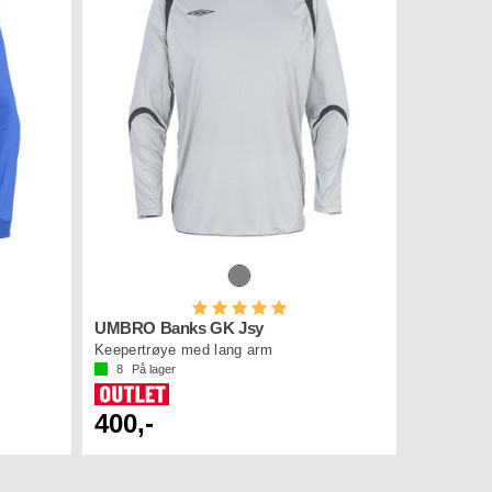
Karakter:
5.0 av 5 mulige
UMBRO Banks GK Jsy
Keepertrøye med lang arm
8
På lager
400,-