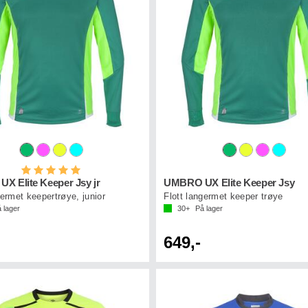
Karakter:
5.0 av 5 mulige
X Elite Keeper Jsy jr
UMBRO UX Elite Keeper Jsy
germet keepertrøye, junior
Flott langermet keeper trøye
 lager
30+
På lager
649,-