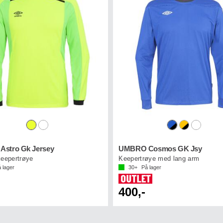
stro Gk Jersey
UMBRO Cosmos GK Jsy
keepertrøye
Keepertrøye med lang arm
 lager
30+
På lager
400,-