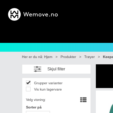
Her er du nå:
Hjem
>
Produkter
>
Trøyer
>
Keepe
Skjul filter
Grupper varianter
Vis kun lagervare
Velg visning:
Sorter på