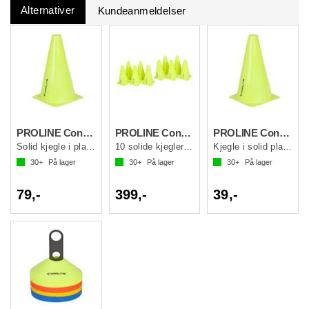
Alternativer
Kundeanmeldelser
PROLINE Cones 38 cm Single Gul OS
PROLINE Cones 23 cm 10pk Gul OS
PROLINE Cones 23 cm Single Gul OS
Solid kjegle i plastmateriale
10 solide kjegler i plastmateriale.
Kjegle i solid plastmateriale
30+
På lager
30+
På lager
30+
På lager
79,-
399,-
39,-