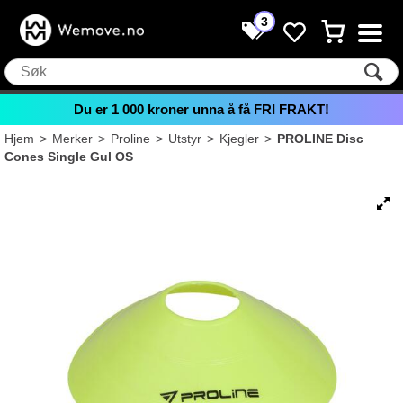
3
Du er
1 000
kroner unna å få FRI FRAKT!
Hjem
>
Merker
>
Proline
>
Utstyr
>
Kjegler
>
PROLINE Disc
Cones Single Gul OS