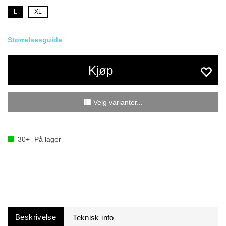
L
XL
Størrelsesguide
Kjøp
Velg varianter...
30+
På lager
Beskrivelse