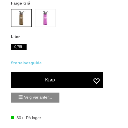
Farge
Grå
Liter
0,75L
Størrelsesguide
Kjøp
Velg varianter...
30+
På lager