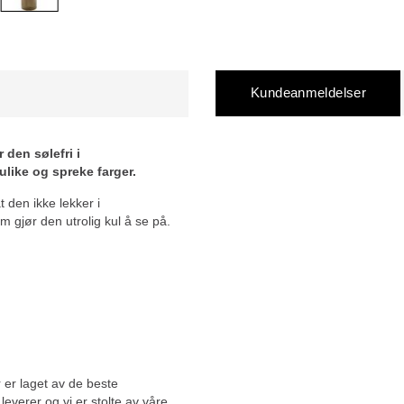
Kundeanmeldelser
den sølefri i
like og spreke farger.
 den ikke lekker i
m gjør den utrolig kul å se på.
 er laget av de beste
 leverer og vi er stolte av våre