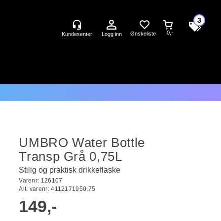
3
0,-
Logg inn
UMBRO Water Bottle
Transp Grå 0,75L
Stilig og praktisk drikkeflaske
Varenr:
126107
Alt. varenr:
4112171950,75
149,-