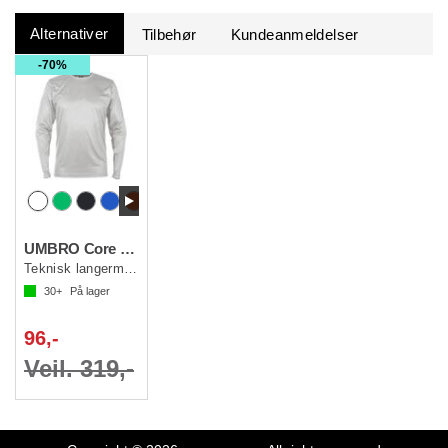
Alternativer
Tilbehør
Kundeanmeldelser
70%
UMBRO Core LS Jersey jr
Teknisk langermet spillertrøye
30+
På lager
96,-
Veil. 319,-