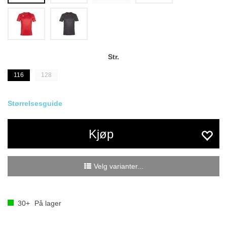
Str.
116
128
Størrelsesguide
Kjøp
Velg varianter...
30+
På lager