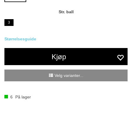
Str. ball
3
Størrelsesguide
Kjøp
Velg varianter...
6
På lager