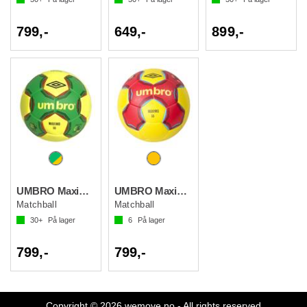
799,-
649,-
899,-
UMBRO Maximo Håndball
UMBRO Maximo Håndball 3
Matchball
Matchball
30+
På lager
6
På lager
799,-
799,-
Copyright © 2026 wemove.no - All rights reserved