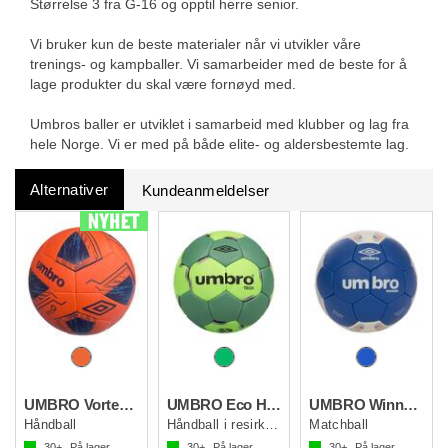
Størrelse 3 fra G-16 og opptil herre senior.
Vi bruker kun de beste materialer når vi utvikler våre
trenings- og kampballer. Vi samarbeider med de beste for å
lage produkter du skal være fornøyd med.
Umbros baller er utviklet i samarbeid med klubber og lag fra
hele Norge. Vi er med på både elite- og aldersbestemte lag.
Alternativer
Kundeanmeldelser
UMBRO Vortex Handball
UMBRO Eco Håndball
UMBRO Winner Håndball
Håndball
Håndball i resirkuler materiale
Matchball
30+
På lager
30+
På lager
30+
På lager