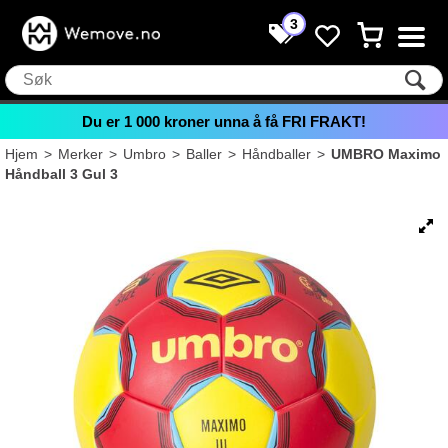
3
Du er
1 000
kroner unna å få FRI FRAKT!
Hjem
>
Merker
>
Umbro
>
Baller
>
Håndballer
>
UMBRO Maximo
Håndball 3 Gul 3