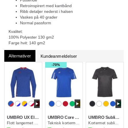
Pustende
Retroinspirert med kantbånd
Ribb detaljer nederst i halsen
Vaskes på 40 grader
Normal passform
Kvalitet:
100% Polyester 130 gm2
Farge hvit: 140 gm2
Alternativer
Kundeanmeldelser
70%
UMBRO UX Elite LS Jsy
UMBRO Core SS Jersey
UMBRO Sublime SS Jersey
Flott langermet spillertrøye
Teknisk kortermet spillertrøye
Kortermet sublimert spillertrøye