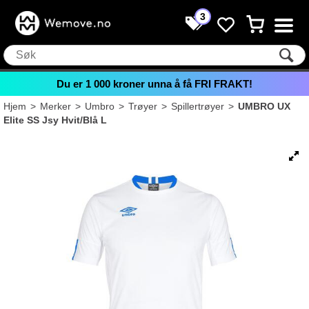
3
Du er
1 000
kroner unna å få FRI FRAKT!
Hjem
>
Merker
>
Umbro
>
Trøyer
>
Spillertrøyer
>
UMBRO UX
Elite SS Jsy Hvit/Blå L