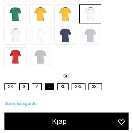
Str.
XS
S
M
L
XL
XXL
3XL
Størrelsesguide
Kjøp