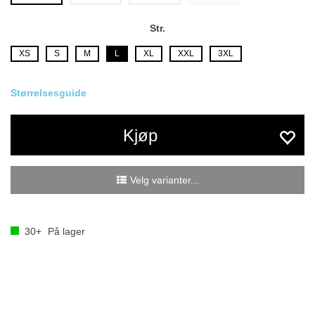
Str.
XS
S
M
L
XL
XXL
3XL
Størrelsesguide
Kjøp
Velg varianter...
30+
På lager