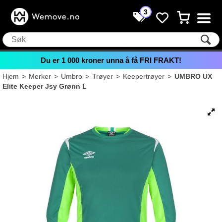
3
Du er
1 000
kroner unna å få FRI FRAKT!
Hjem
>
Merker
>
Umbro
>
Trøyer
>
Keepertrøyer
>
UMBRO UX
Elite Keeper Jsy Grønn L