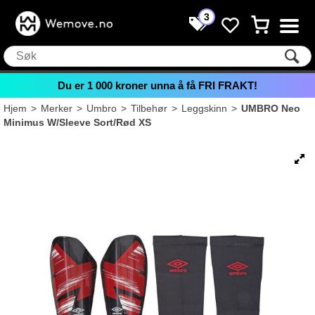
3
Du er
1 000
kroner unna å få FRI FRAKT!
Hjem
>
Merker
>
Umbro
>
Tilbehør
>
Leggskinn
>
UMBRO Neo
Minimus W/Sleeve Sort/Rød XS