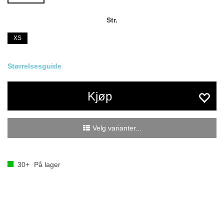
Str.
XS
Størrelsesguide
Kjøp
Velg varianter...
30+
På lager