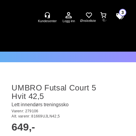
3
0,-
Logg inn
UMBRO Futsal Court 5
Hvit 42,5
Lett innendørs treningssko
Varenr:
279106
Alt. varenr:
81669UJLN42,5
649,-