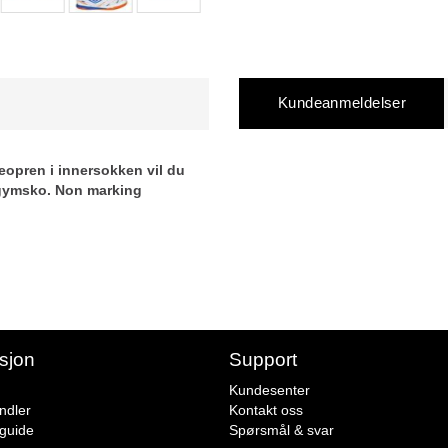
Kundeanmeldelser
opren i innersokken vil du
 gymsko. Non marking
sjon
Support
Kundesenter
ndler
Kontakt oss
sguide
Spørsmål & svar