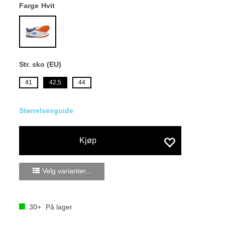
Farge
Hvit
Str. sko (EU)
41
42,5
44
Størrelsesguide
Kjøp
Velg varianter...
30+
På lager