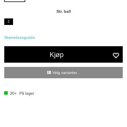
Str. ball
2
Størrelsesguide
Kjøp
Velg varianter...
30+
På lager