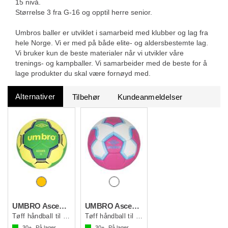
15 nivå.
Størrelse 3 fra G-16 og opptil herre senior.
Umbros baller er utviklet i samarbeid med klubber og lag fra
hele Norge. Vi er med på både elite- og aldersbestemte lag.
Vi bruker kun de beste materialer når vi utvikler våre
trenings- og kampballer. Vi samarbeider med de beste for å
lage produkter du skal være fornøyd med.
Alternativer
Tilbehør
Kundeanmeldelser
UMBRO Ascento Håndball
UMBRO Ascento Håndball 61 Hvit
Tøff håndball til barn og unge
Tøff håndball til barn og unge
30+
På lager
30+
På lager