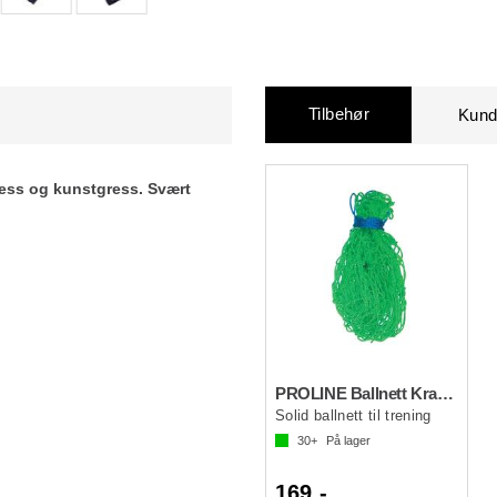
Tilbehør
Kund
ress og kunstgress. Svært
PROLINE Ballnett Kraftig Grønn 0
Solid ballnett til trening
30+
På lager
169,-