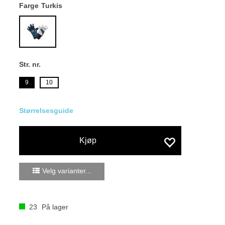
Farge
Turkis
Str. nr.
9
10
Størrelsesguide
Kjøp
Velg varianter...
23
På lager