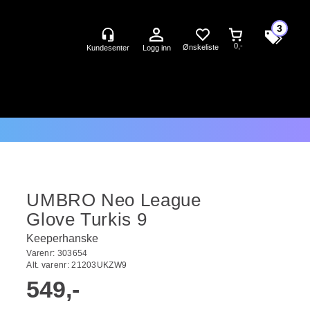
3
0,-
Logg inn
UMBRO Neo League
Glove Turkis 9
Keeperhanske
Varenr:
303654
Alt. varenr:
21203UKZW9
549,-