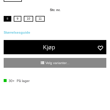
Str. nr.
8
9
10
11
Størrelsesguide
Kjøp
Velg varianter...
30+
På lager