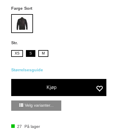
Farge
Sort
Str.
XS
S
M
Størrelsesguide
Kjøp
Velg varianter...
27
På lager