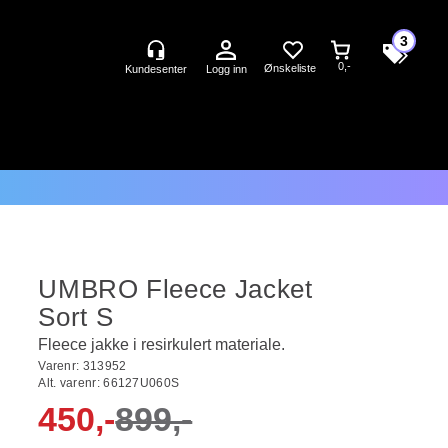
3
0,-
Logg inn
UMBRO Fleece Jacket
Sort S
Fleece jakke i resirkulert materiale.
Varenr:
313952
Alt. varenr:
66127U060S
450,-
899,-