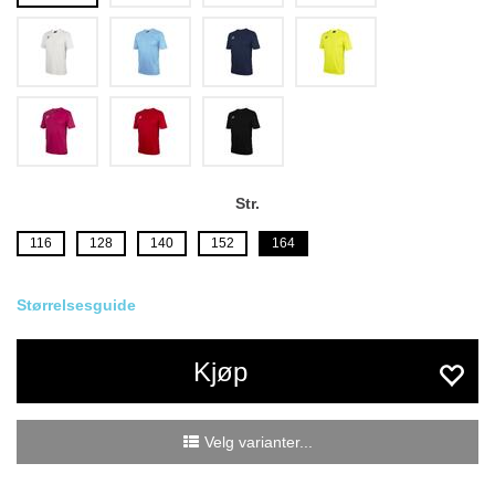
Str.
116
128
140
152
164
Størrelsesguide
Kjøp
Velg varianter...