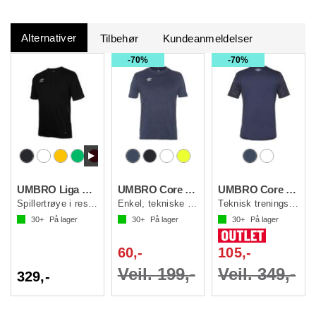
Alternativer
Tilbehør
Kundeanmeldelser
70%
70%
UMBRO Liga SS Jersey jr
UMBRO Core Poly Tee jr
UMBRO Core Training Tee j
Spillertrøye i resirkulert kvalitet JR
Enkel, tekniske polyestertrøye
Teknisk treningstrøye til junior
30+
På lager
30+
På lager
30+
På lager
60,-
105,-
Veil. 199,-
Veil. 349,-
329,-