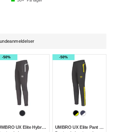
30+
På lager
undeanmeldelser
50%
50%
UMBRO UX Elite Hybrid Pant
UMBRO UX Elite Pant Slim