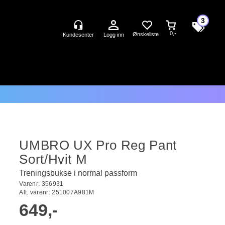
3
0,-
Logg inn
UMBRO UX Pro Reg Pant
Sort/Hvit M
Treningsbukse i normal passform
Varenr:
356931
Alt. varenr:
251007A981M
649,-