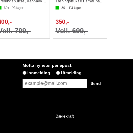
Treningsbukse, vannavvisende forside lår
Treningsbukse i smal passform
30+
På lager
30+
På lager
400,-
350,-
Veil. 799,-
Veil. 699,-
Motta nyheter per epost.
Innmelding
Utmelding
Bærekraft