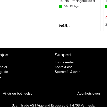
Teknisk treningsbukse til dame
30+
På lager
549,-
sjon
Support
Kundesenter
ndler
Kontakt oss
sguide
Spørsmål & svar
v
Vilkår og betingelser
Åpenhetsloven
Scan Trade AS I Vigeland Brugsveg 6 I 4708 Vennesla