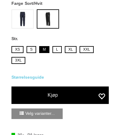
Farge
Sort/Hvit
Str.
XS
S
M
L
XL
XXL
3XL
Størrelsesguide
Kjøp
Velg varianter...