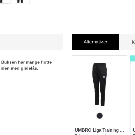
Alternativer
K
t. Buksen har mange flotte
siden med glidelås.
UMBRO Liga Training Pant W