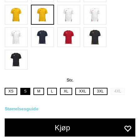
Str.
XS
S
M
L
XL
XXL
3XL
4XL
Størrelsesguide
Kjøp