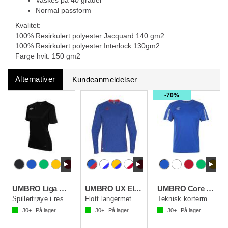
Vaskes på 40 grader
Normal passform
Kvalitet:
100% Resirkulert polyester Jacquard 140 gm2
100% Resirkulert polyester Interlock 130gm2
Farge hvit: 150 gm2
Alternativer
Kundeanmeldelser
70%
UMBRO Liga SS Jersey W
UMBRO UX Elite LS Jsy
UMBRO Core SS Jersey
Spillertrøye i resirkulert kvalitet dame
Flott langermet spillertrøye
Teknisk kortermet spillertrøye
30+
På lager
30+
På lager
30+
På lager