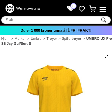
3
Du er
1 000
kroner unna å få FRI FRAKT!
Hjem
>
Merker
>
Umbro
>
Trøyer
>
Spillertrøyer
>
UMBRO UX Pro
SS Jsy Gul/Sort S