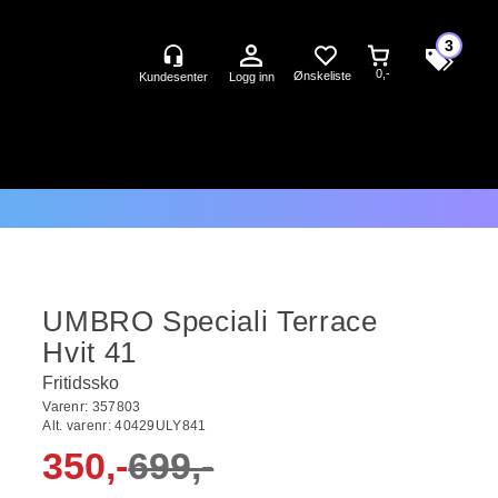
3
0,-
Logg inn
UMBRO Speciali Terrace
Hvit 41
Fritidssko
Varenr:
357803
Alt. varenr:
40429ULY841
350,-
699,-