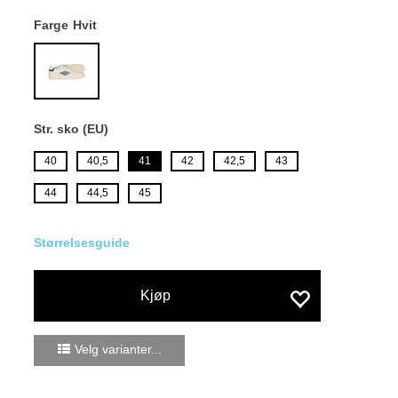
Farge
Hvit
Str. sko (EU)
40
40,5
41
42
42,5
43
44
44,5
45
Størrelsesguide
Kjøp
Velg varianter...