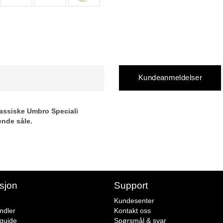
Kundeanmeldelser
lassiske Umbro Speciali
nde såle.
sjon
Support
Kundesenter
ndler
Kontakt oss
sguide
Spørsmål & svar