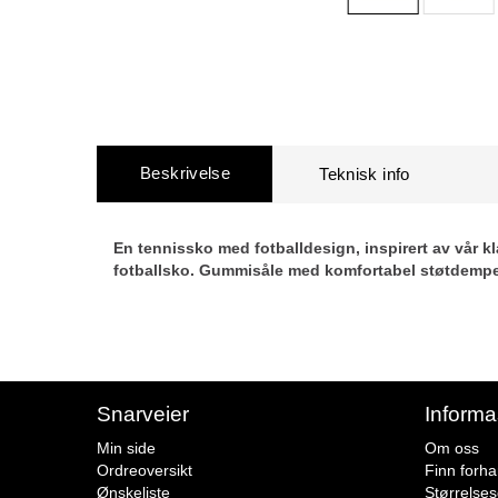
Beskrivelse
En tennissko med fotballdesign, inspirert av vår k
fotballsko. Gummisåle med komfortabel støtdempe
Snarveier
Informa
Min side
Om oss
Ordreoversikt
Finn forha
Ønskeliste
Størrelse