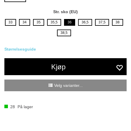
Str. sko (EU)
33
34
35
35,5
36
36,5
37,5
38
38,5
Størrelsesguide
Kjøp
Velg varianter...
28
På lager