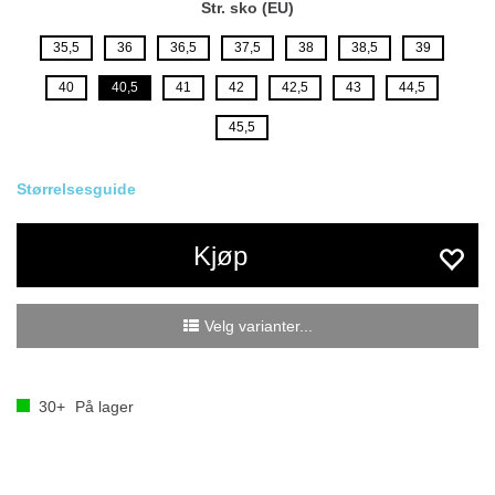
Str. sko (EU)
35,5
36
36,5
37,5
38
38,5
39
40
40,5
41
42
42,5
43
44,5
45,5
Størrelsesguide
Kjøp
Velg varianter...
30+
På lager