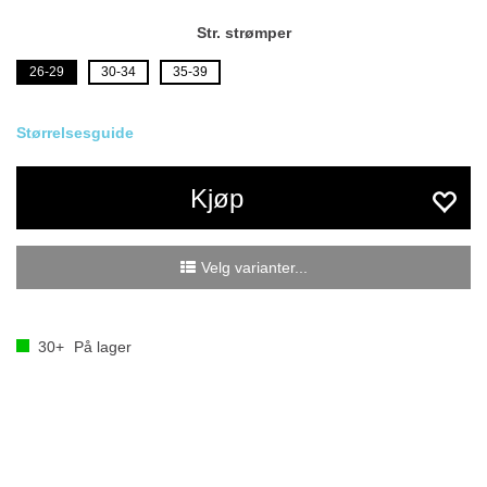
Str. strømper
26-29
30-34
35-39
Størrelsesguide
Kjøp
Velg varianter...
30+
På lager