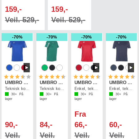
159,-
159,-
Veil. 529,-
Veil. 529,-
70%
70%
70%
70%
Karakter:
3.5 av 5 mulige
Karakter:
4.5 av 5 mulige
Karakter:
4.4 av 5 mulige
Karakter:
4.
UMBRO Core SS Jersey
UMBRO Core SS Jersey Jr
UMBRO Core Poly Tee
UMBRO Core Poly Tee jr
Teknisk kortermet spillertrøye
Teknisk kortermet spillertrøye
Enkel, teknisk trøye i polyester
Enkel, tekniske polyestertrøye
30+
På
30+
På
30+
På
30+
På
lager
lager
lager
lager
Fra
90,-
84,-
66,-
60,-
Veil.
Veil.
Veil.
Veil.