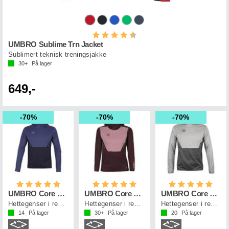
Karakter:
4.1 av 5 mulige
UMBRO Sublime Trn Jacket
Sublimert teknisk treningsjakke
30+
På lager
649,-
70%
70%
70%
Karakter:
5.0 av 5 mulige
Karakter:
5.0 av 5 mulige
Karakter:
5.0 a
UMBRO Core Tech Hoodie
UMBRO Core Tech Hoodie
UMBRO Core Tech Hoodie
Hettegenser i resirkulert polyester
Hettegenser i resirkulert polyester
Hettegenser i resirkulert polyester
14
På lager
30+
På lager
20
På lager