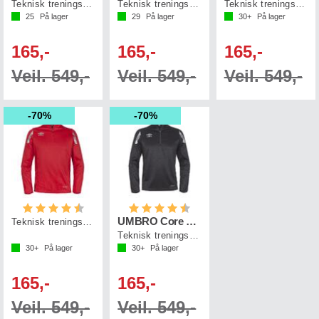
Teknisk treningsgenser
Teknisk treningsgenser
Teknisk treningsgenser
25
På lager
29
På lager
30+
På lager
165,-
165,-
165,-
Veil. 549,-
Veil. 549,-
Veil. 549,-
70%
70%
Karakter:
4.1 av 5 mulige
Karakter:
4.1 av 5 mulige
UMBRO Core Sweat Half Zip
Teknisk treningsgenser
Teknisk treningsgenser
30+
På lager
30+
På lager
165,-
165,-
Veil. 549,-
Veil. 549,-