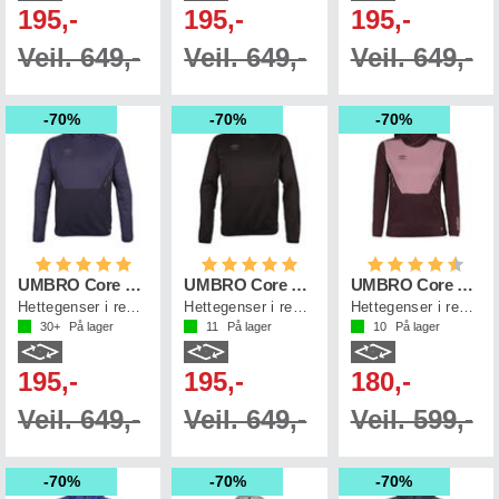
195,-
195,-
195,-
Veil. 649,-
Veil. 649,-
Veil. 649,-
70%
70%
70%
Karakter:
5.0 av 5 mulige
Karakter:
5.0 av 5 mulige
Karakter:
4.4 a
UMBRO Core Tech Hoodie
UMBRO Core Tech Hoodie
UMBRO Core Tech Hoodie Jr
Hettegenser i resirkulert polyester
Hettegenser i resirkulert polyester
Hettegenser i resirkulert polyester
30+
På lager
11
På lager
10
På lager
195,-
195,-
180,-
Veil. 649,-
Veil. 649,-
Veil. 599,-
70%
70%
70%