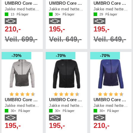
UMBRO Core Tech Hood Zip
UMBRO Core Tech Hood Zip Jr
UMBRO Core Tech Hood Zip Jr
Jakke med hette, i resirkulert polyester
Jakke med hette, i resirkulert polyester
Jakke med hette, i resirkulert polyester
13
På lager
30+
På lager
29
På lager
210,-
195,-
195,-
Veil. 699,-
Veil. 649,-
Veil. 649,-
70%
70%
70%
Karakter:
4.5 av 5 mulige
Karakter:
4.5 av 5 mulige
Karakter:
4.8 a
UMBRO Core Tech Hood Zip Jr
UMBRO Core Tech Hood Zip Jr
UMBRO Core Tech Hood Zip W
Jakke med hette, i resirkulert polyester
Jakke med hette, i resirkulert polyester
Jakke med hette, i resirkulert polyester
30+
På lager
30+
På lager
30+
På lager
195,-
195,-
210,-