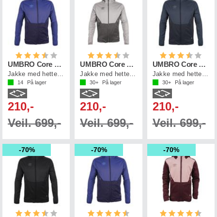
Karakter:
3.6 av 5 mulige
Karakter:
3.6 av 5 mulige
Karakter:
3.6 a
UMBRO Core Tech Hood Zip
UMBRO Core Tech Hood Zip
UMBRO Core Tech Hood Zip
Jakke med hette, i resirkulert polyester
Jakke med hette, i resirkulert polyester
Jakke med hette, i resirkulert polyester
14
På lager
30+
På lager
30+
På lager
210,-
210,-
210,-
Veil. 699,-
Veil. 699,-
Veil. 699,-
70%
70%
70%
Karakter:
3.6 av 5 mulige
Karakter:
4.5 av 5 mulige
Karakter:
4.5 a