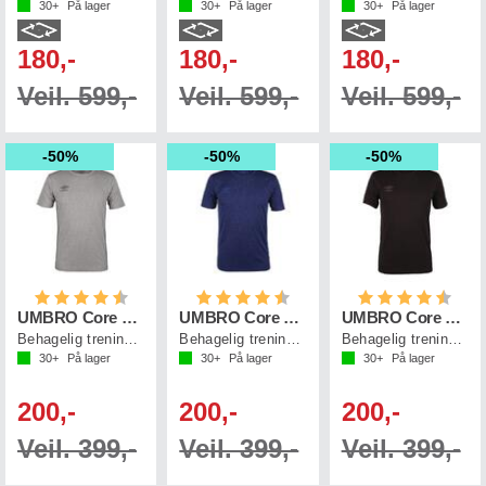
30+
På lager
30+
På lager
30+
På lager
180,-
180,-
180,-
Veil. 599,-
Veil. 599,-
Veil. 599,-
50%
50%
50%
Karakter:
4.4 av 5 mulige
Karakter:
4.4 av 5 mulige
Karakter:
4.4 a
UMBRO Core Tech Tee
UMBRO Core Tech Tee
UMBRO Core Tech Tee
Behagelig trenings t-skjorte
Behagelig trenings t-skjorte
Behagelig trenings t-skjorte
30+
På lager
30+
På lager
30+
På lager
200,-
200,-
200,-
Veil. 399,-
Veil. 399,-
Veil. 399,-