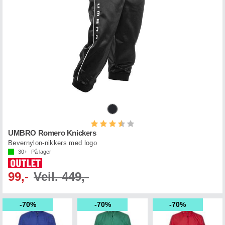
Karakter:
3.7 av 5 mulige
UMBRO Romero Knickers
Bevernylon-nikkers med logo
30+
På lager
99,-
Veil. 449,-
70%
70%
70%