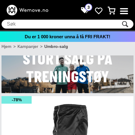
3
Du er
1 000
kroner unna å få FRI FRAKT!
Hjem
>
Kampanjer
>
Umbro-salg
STORT SALG PÅ
TRENINGSTØY
78%