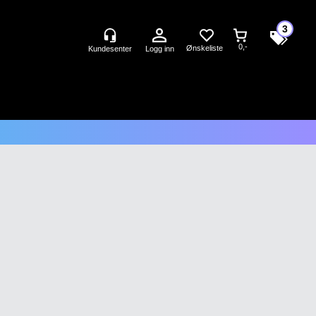
3
0,-
Logg inn