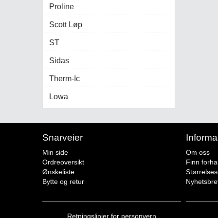
Proline
Scott Løp
ST
Sidas
Therm-Ic
Lowa
Snarveier
Informa
Min side
Om oss
Ordreoversikt
Finn forha
Ønskeliste
Størrelse
Bytte og retur
Nyhetsbre
Retningslinjer for personvern