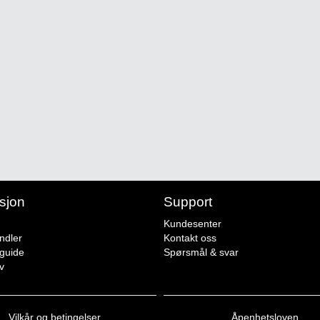
sjon
Support
Kundesenter
ndler
Kontakt oss
sguide
Spørsmål & svar
v
Vilkår og betingelser
Åpenhetsloven