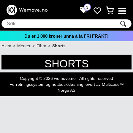
3
Du er
1 000
kroner unna å få FRI FRAKT!
Hjem
>
Merker
>
Fibra
>
Shorts
SHORTS
Copyright © 2026 wemove.no - All rights reserved
Forretningssystem
og
nettbutikkløsning
levert av
Multicase™
Norge AS