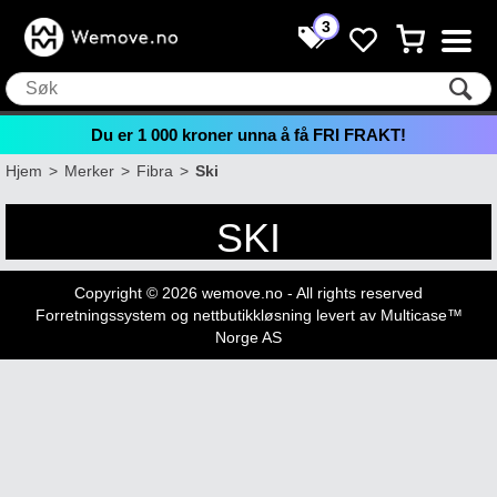
3
Du er
1 000
kroner unna å få FRI FRAKT!
Hjem
>
Merker
>
Fibra
>
Ski
SKI
Copyright © 2026 wemove.no - All rights reserved
Forretningssystem
og
nettbutikkløsning
levert av
Multicase™
Norge AS