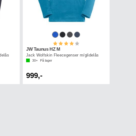
v 5 mulige
Karakter:
4.0 av 5 mulige
JW Taunus HZ M
delås
Jack Wolfskin Fleecegenser m/glidelås
30+
På lager
999,-