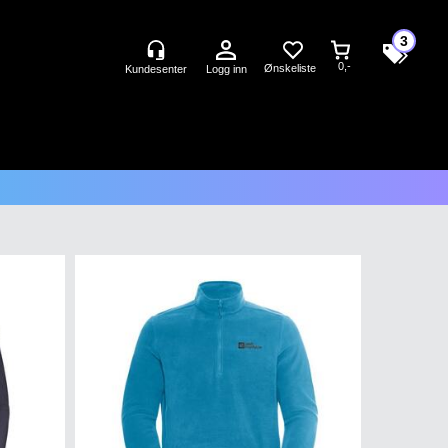
3
0,-
Logg inn