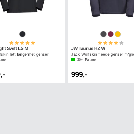
Karakter:
5.0 av 5 mulige
Karakter:
4.0 a
ght Swift LS M
JW Taunus HZ W
skin lett langermet genser
Jack Wolfskin fleece genser m/gli
lager
30+
På lager
,-
999,-