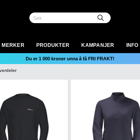
MERKER
PRODUKTER
KAMPANJER
INFO
Du er
1 000
kroner unna å få FRI FRAKT!
verdeler