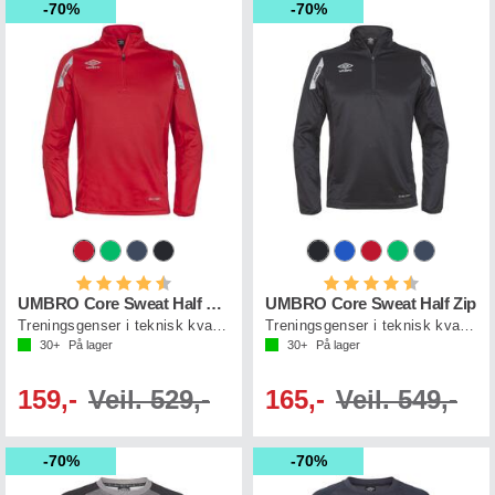
70%
70%
Karakter:
4.9 av 5 mulige
Karakter:
4.1 av 5 mul
UMBRO Core Sweat Half Zip J
UMBRO Core Sweat Half Zip
Treningsgenser i teknisk kvalitet
Treningsgenser i teknisk kvalitet
30+
På lager
30+
På lager
159,-
Veil. 529,-
165,-
Veil. 549,-
70%
70%