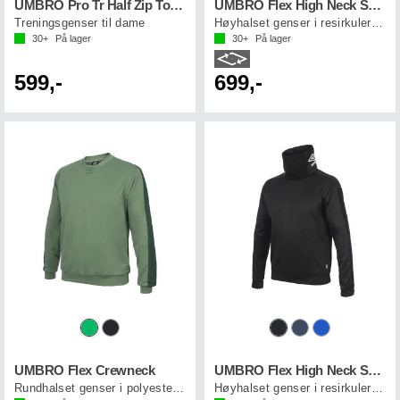
UMBRO Pro Tr Half Zip Top W
UMBRO Flex High Neck Sweat J
Treningsgenser til dame
Høyhalset genser i resirkulert polyester
30+
På lager
30+
På lager
599,-
699,-
UMBRO Flex Crewneck
UMBRO Flex High Neck Sweater
Rundhalset genser i polyester til voksen
Høyhalset genser i resirkulert polyester