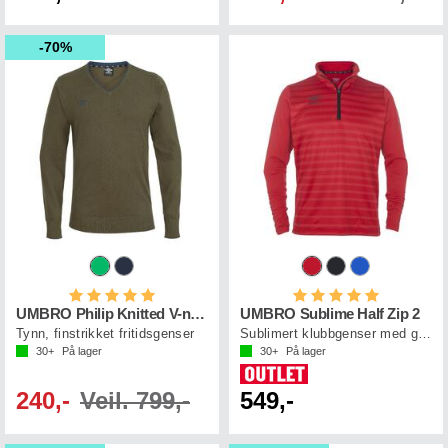
70%
Karakter:
5.0 av 5 mulige
Karakter:
5.0 av 5 mul
UMBRO Philip Knitted V-neck
UMBRO Sublime Half Zip 2
Tynn, finstrikket fritidsgenser
Sublimert klubbgenser med glidelås
30+
På lager
30+
På lager
240,-
Veil. 799,-
549,-