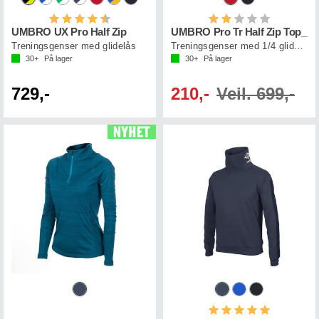
Karakter:
4.5 av 5 mulige
Karakter:
2.0 av 5 mul
UMBRO UX Pro Half Zip
UMBRO Pro Tr Half Zip Top_
Treningsgenser med glidelås
Treningsgenser med 1/4 glidelås
30+
På lager
30+
På lager
729,-
210,-
Veil. 699,-
Karakter:
5.0 av 5 mul