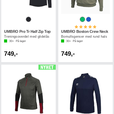
Karakter:
5.0 av 5 mul
UMBRO Pro Tr Half Zip Top
UMBRO Boston Crew Neck
Treningsoverdel med glidelås
Bomullsgenser med rund hals
30+
På lager
30+
På lager
749,-
749,-