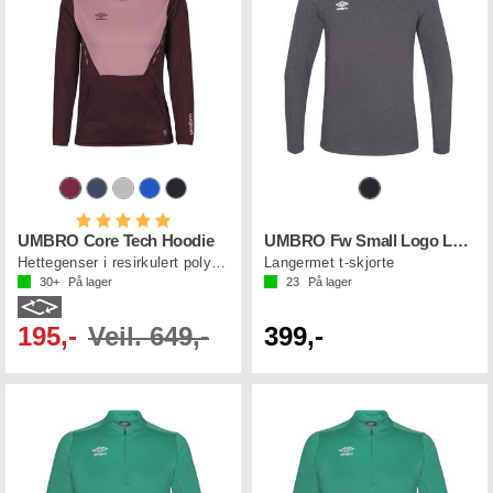
Karakter:
5.0 av 5 mulige
UMBRO Core Tech Hoodie
UMBRO Fw Small Logo LS Tee
Hettegenser i resirkulert polyester
Langermet t-skjorte
30+
På lager
23
På lager
195,-
Veil. 649,-
399,-