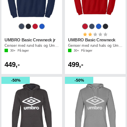
Karakter:
2.0 av 5 mul
UMBRO Basic Crewneck jr
UMBRO Basic Crewneck
Censer med rund hals og Umbro logo
Genser med rund hals og Umbro logo
30+
På lager
30+
På lager
449,-
499,-
50%
50%