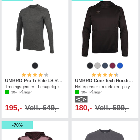
Karakter:
4.0 av 5 mulige
Karakter:
4.4 av 5 mul
UMBRO Pro Tr Elite LS Run Top
UMBRO Core Tech Hoodie Jr
Treningsgenser i behagelig kvalitet
Hettegenser i resirkulert polyester
30+
På lager
30+
På lager
195,-
Veil. 649,-
180,-
Veil. 599,-
70%