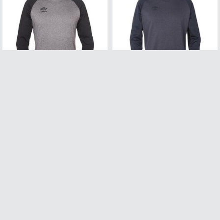
Karakter:
4.8 av 5 mulige
Karakter:
5.0 av 5 mul
UMBRO Core Tech Crewneck jr
UMBRO Core Tech Crewneck
Rundhalset genser i polyester til junior
Rundhalset genser i polyester til voksen
30+
På lager
30+
På lager
114,-
Veil. 379,-
120,-
Veil. 399,-
75%
40%