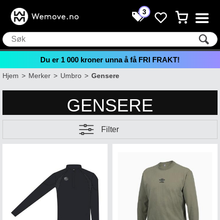
3
Du er
1 000
kroner unna å få FRI FRAKT!
Hjem
>
Merker
>
Umbro
>
Gensere
GENSERE
Filter