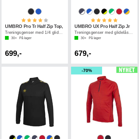
Karakter:
4.0 av 5 mulige
Karakter:
5.0 av 5 mul
UMBRO Pro Tr Half Zip Top,
UMBRO UX Pro Half Zip Jr
Treningsgenser med 1/4 glidelås
Treningsgenser med glidelås til junior
30+
På lager
30+
På lager
699,-
679,-
70%