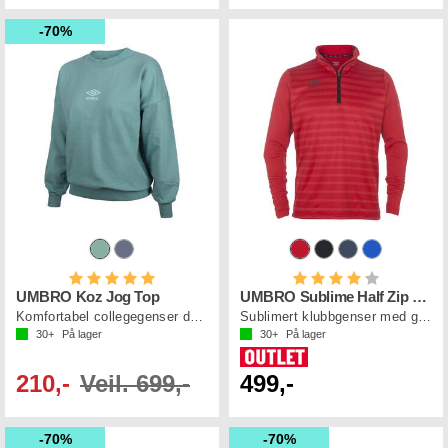
70%
Karakter:
5.0 av 5 mulige
Karakter:
4.0 av 5 mul
UMBRO Koz Jog Top
UMBRO Sublime Half Zip 2 jr
Komfortabel collegegenser dame
Sublimert klubbgenser med glidelås
30+
På lager
30+
På lager
210,-
Veil. 699,-
499,-
70%
70%