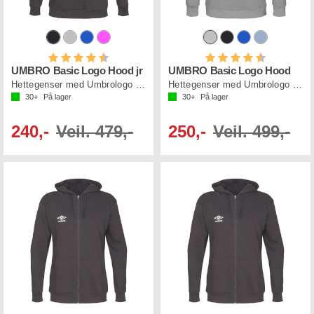
Karakter:
4.6 av 5 mulige
Karakter:
4.4 av 5 mul
UMBRO Basic Logo Hood jr
UMBRO Basic Logo Hood
Hettegenser med Umbrologo og lomme
Hettegenser med Umbrologo og lomme
30+
På lager
30+
På lager
240,-
Veil. 479,-
250,-
Veil. 499,-