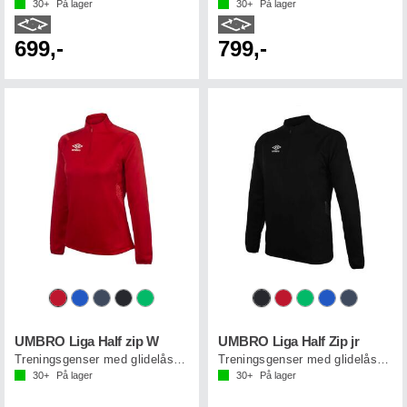
30+
På lager
30+
På lager
699,-
799,-
UMBRO Liga Half zip W
UMBRO Liga Half Zip jr
Treningsgenser med glidelås i hals
Treningsgenser med glidelås til junior
30+
På lager
30+
På lager