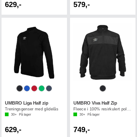
629,-
579,-
UMBRO Liga Half zip
UMBRO Viva Half Zip
Treningsgenser med glidelås
Fleece i 100% resirkulert polyester
30+
På lager
30+
På lager
629,-
749,-