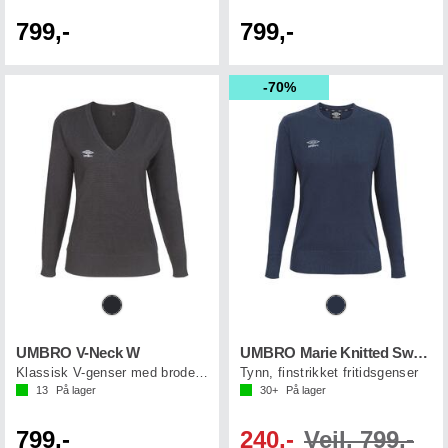
799,-
799,-
70%
UMBRO V-Neck W
UMBRO Marie Knitted Sweat W
Klassisk V-genser med brodert Umbro logo
Tynn, finstrikket fritidsgenser
13
På lager
30+
På lager
799,-
240,-
Veil. 799,-