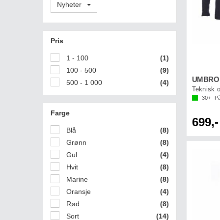
Nyheter
Pris
1 - 100
(1)
100 - 500
(9)
UMBRO E
500 - 1 000
(4)
Teknisk o
30+
På
Farge
699,-
Blå
(8)
Grønn
(8)
Gul
(4)
Hvit
(8)
Marine
(8)
Oransje
(4)
Rød
(8)
Sort
(14)