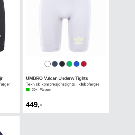
jr
UMBRO Vulcan Underw Tights
farger
Teknisk kompresjonstights i klubbfarger
30+
På lager
449,-