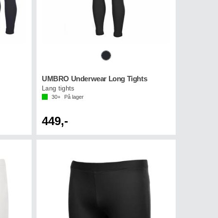
v 5 mulige
UMBRO Underwear Long Tights
Lang tights
30+
På lager
449,-