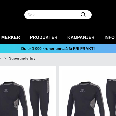
MERKER
PRODUKTER
KAMPANJER
INFO
Du er
1 000
kroner unna å få FRI FRAKT!
y
>
Superundertøy