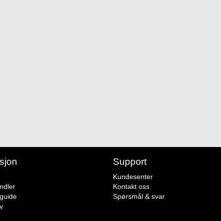
sjon
Support
Kundesenter
ndler
Kontakt oss
sguide
Spørsmål & svar
v