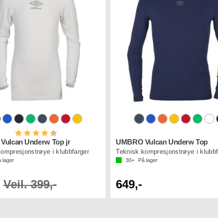
Karakter:
4.2 av 5 mulige
ulcan Underw Top jr
UMBRO Vulcan Underw Top
ompresjonstrøye i klubbfarger
Teknisk kompresjonstrøye i klubbf
 lager
30+
På lager
Veil. 399,-
649,-