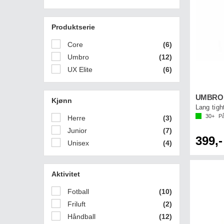
Produktserie
Core
(6)
Umbro
(12)
UX Elite
(6)
UMBRO U
Kjønn
Lang tight
30+
På
Herre
(3)
Junior
(7)
399,-
Unisex
(4)
Aktivitet
Fotball
(10)
Friluft
(2)
Håndball
(12)