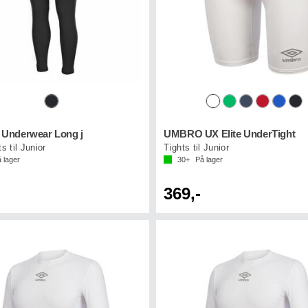
nderwear Long j
UMBRO UX Elite UnderTight
s til Junior
Tights til Junior
 lager
30+
På lager
369,-