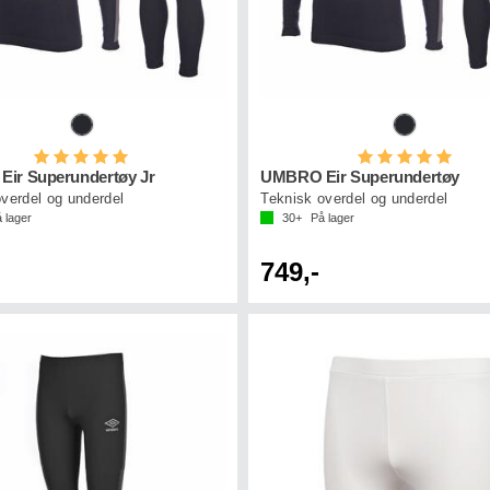
Karakter:
5.0 av 5 mulige
Karakter:
5.0 a
ir Superundertøy Jr
UMBRO Eir Superundertøy
verdel og underdel
Teknisk overdel og underdel
 lager
30+
På lager
749,-