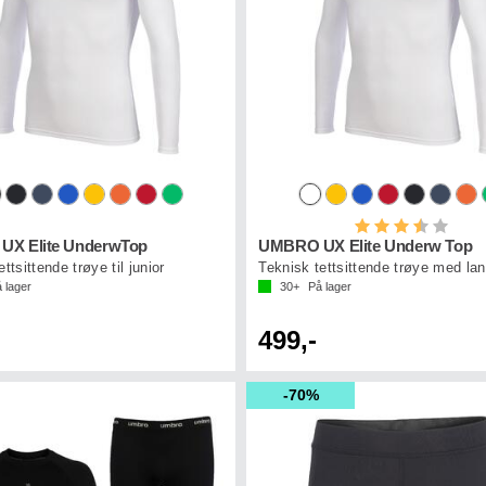
Karakter:
3.8 a
X Elite UnderwTop
UMBRO UX Elite Underw Top
ttsittende trøye til junior
Teknisk tettsittende trøye med la
 lager
30+
På lager
499,-
70%