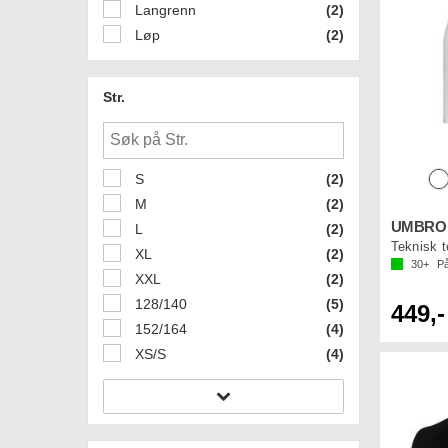
Langrenn
(2)
Løp
(2)
Str.
S
(2)
M
(2)
UMBRO U
L
(2)
Teknisk te
XL
(2)
30+
På
XXL
(2)
128/140
(5)
449,-
152/164
(4)
XS/S
(4)