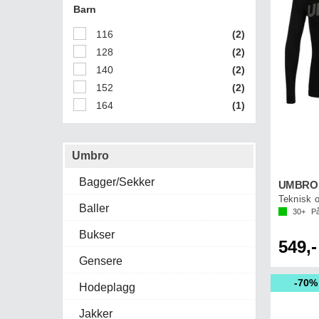
Barn
116
(2)
128
(2)
140
(2)
152
(2)
164
(1)
Umbro
Bagger/Sekker
UMBRO C
Teknisk o
Baller
30+
På
Bukser
549,-
Gensere
70%
Hodeplagg
Jakker