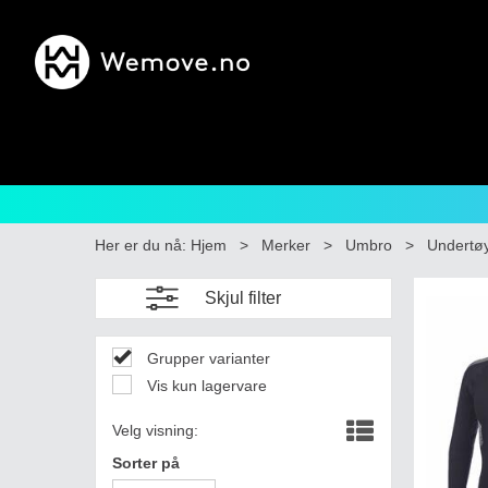
Her er du nå:
Hjem
>
Merker
>
Umbro
>
Undertø
Skjul filter
Grupper varianter
Vis kun lagervare
Velg visning:
Sorter på