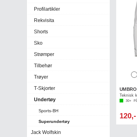
Profilartikler
Rekvisita
Shorts
Sko
Strømper
Tilbehør
Trøyer
T-Skjorter
UMBRO V
Teknisk k
Undertøy
30+
På
Sports-BH
120,-
Superundertøy
Jack Wolfskin