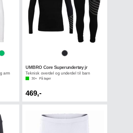
v 5 mulige
UMBRO Core Superundertøy jr
ng arm
Teknisk overdel og underdel til barn
30+
På lager
469,-