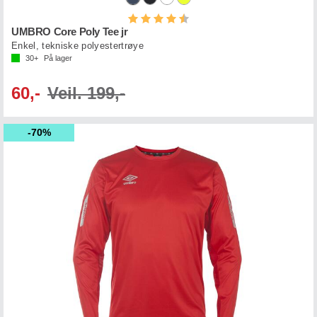
Karakter:
4.3 av 5 mulige
UMBRO Core Poly Tee jr
Enkel, tekniske polyestertrøye
30+
På lager
60,-
Veil. 199,-
70%