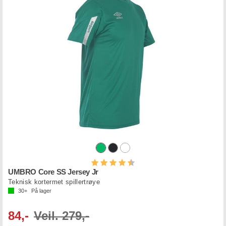
Karakter:
4.5 av 5 mulige
UMBRO Core SS Jersey Jr
Teknisk kortermet spillertrøye
30+
På lager
84,-
Veil. 279,-