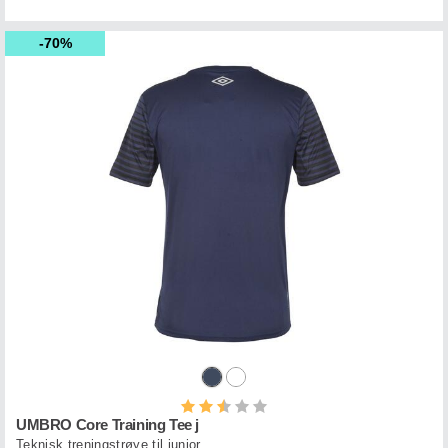
70%
Karakter:
2.7 av 5 mulige
UMBRO Core Training Tee j
Teknisk treningstrøye til junior