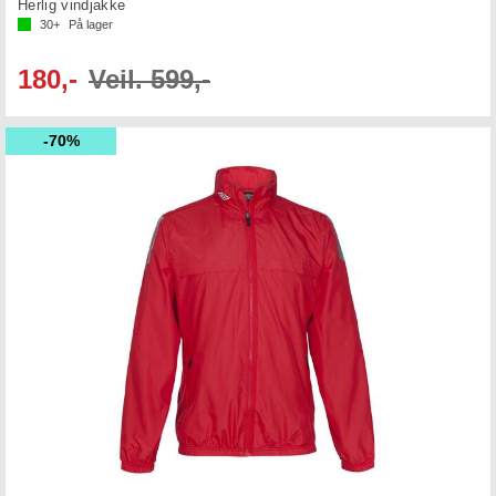
Herlig vindjakke
30+
På lager
180,-
Veil. 599,-
70%