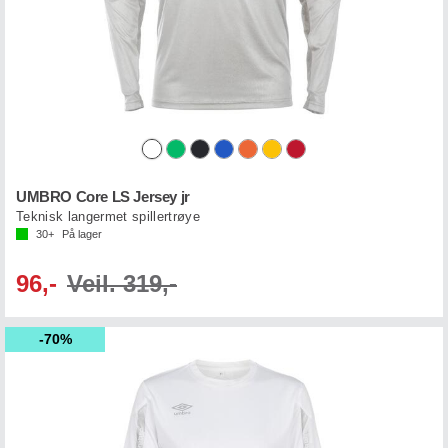
UMBRO Core LS Jersey jr
Teknisk langermet spillertrøye
30+
På lager
96,-
Veil. 319,-
70%