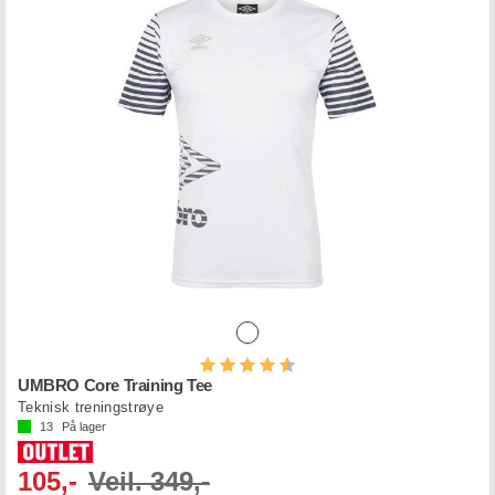
Karakter:
4.6 av 5 mulige
UMBRO Core Training Tee
Teknisk treningstrøye
13
På lager
105,-
Veil. 349,-