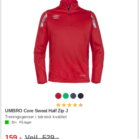
Karakter:
4.9 av 5 mulige
UMBRO Core Sweat Half Zip J
Treningsgenser i teknisk kvalitet
30+
På lager
159,-
Veil. 529,-