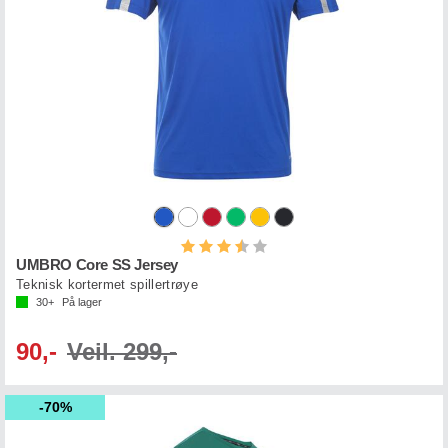
Karakter:
3.5 av 5 mulige
UMBRO Core SS Jersey
Teknisk kortermet spillertrøye
30+
På lager
90,-
Veil. 299,-
70%