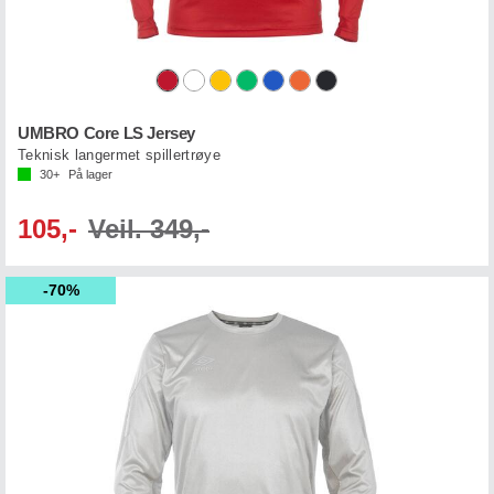
UMBRO Core LS Jersey
Teknisk langermet spillertrøye
30+
På lager
105,-
Veil. 349,-
70%