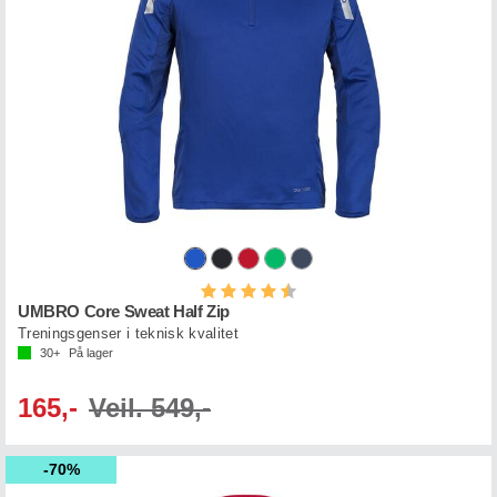
Karakter:
4.1 av 5 mulige
UMBRO Core Sweat Half Zip
Treningsgenser i teknisk kvalitet
30+
På lager
165,-
Veil. 549,-
70%