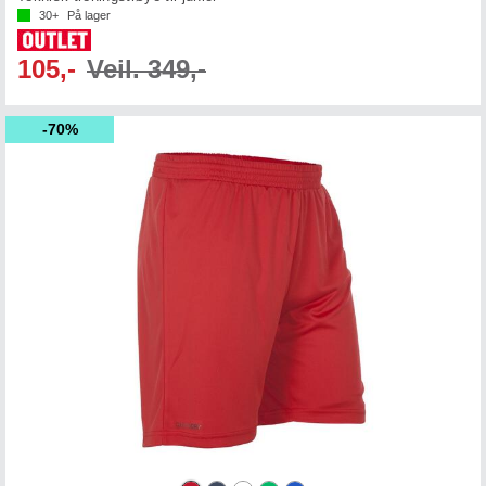
30+
På lager
105,-
Veil. 349,-
70%