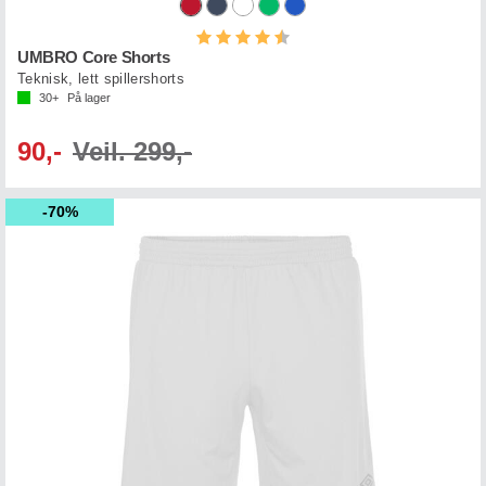
Karakter:
4.9 av 5 mulige
UMBRO Core Shorts
Teknisk, lett spillershorts
30+
På lager
90,-
Veil. 299,-
70%