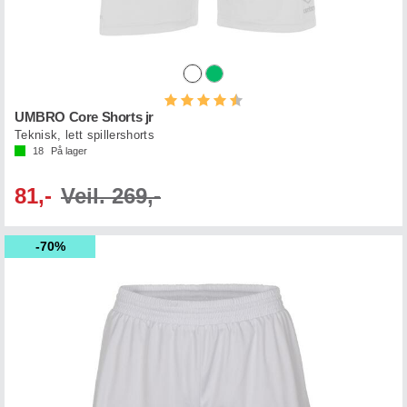
Karakter:
4.7 av 5 mulige
UMBRO Core Shorts jr
Teknisk, lett spillershorts
18
På lager
81,-
Veil. 269,-
70%