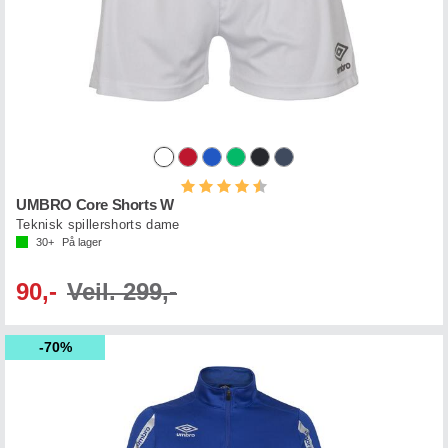
Karakter:
4.5 av 5 mulige
UMBRO Core Shorts W
Teknisk spillershorts dame
30+
På lager
90,-
Veil. 299,-
70%