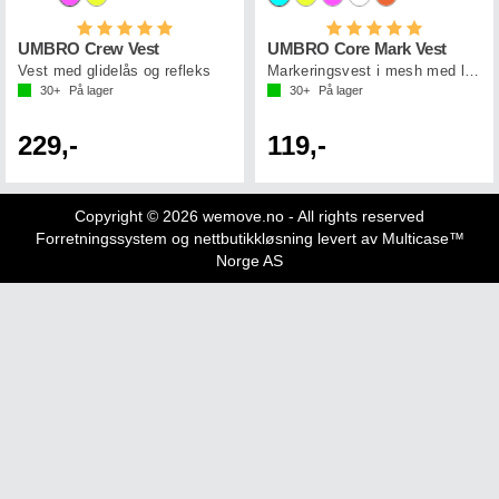
Karakter:
5.0 av 5 mulige
Karakter:
5.0 av 5 mul
UMBRO Crew Vest
UMBRO Core Mark Vest
Vest med glidelås og refleks
Markeringsvest i mesh med logo
30+
På lager
30+
På lager
229,-
119,-
Copyright © 2026 wemove.no - All rights reserved
Forretningssystem
og
nettbutikkløsning
levert av
Multicase™
Norge AS