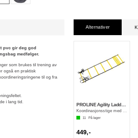
Alternativer
K
t pvc gir deg god
ingsbag medfølger.
er som brukes til trening av
er også en praktisk
oordineringsringene til og fra
ningsfeltet.
e i lang tid.
PROLINE Agility Ladder 5m w/bag Gul OS
Koordinasjonsstige med justerbare trinn
11
På lager
449,-