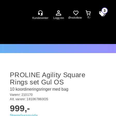
3
0,-
Logg inn
PROLINE Agility Square
Rings set Gul OS
10 koordineringsringer med bag
Varenr:
210170
Alt. varenr:
181067860OS
999,-
Størrelsesguide