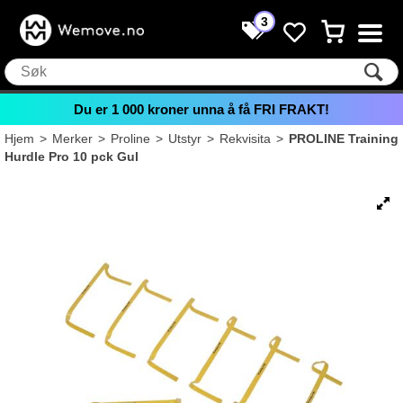
3
Du er
1 000
kroner unna å få FRI FRAKT!
Hjem
>
Merker
>
Proline
>
Utstyr
>
Rekvisita
>
PROLINE Training
Hurdle Pro 10 pck Gul