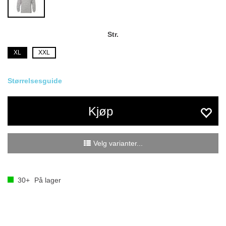
Str.
XL
XXL
Størrelsesguide
Kjøp
Velg varianter...
30+
På lager