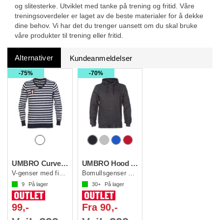
og slitesterke. Utviklet med tanke på trening og fritid. Våre
treningsoverdeler er laget av de beste materialer for å dekke
dine behov. Vi har det du trenger uansett om du skal bruke
våre produkter til trening eller fritid.
Alternativer
Kundeanmeldelser
75%
70%
UMBRO Curve v-neck sweat
UMBRO Hood Top Basic Jr
V-genser med fine detaljer
Bomullsgenser med hette
9
På lager
30+
På lager
99,-
Fra 90,-