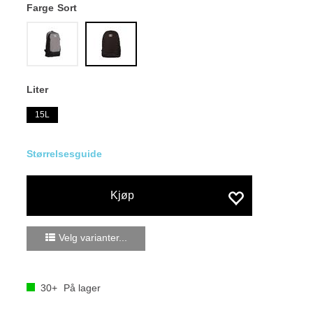
Farge
Sort
Liter
15L
Størrelsesguide
Kjøp
Velg varianter...
30+
På lager