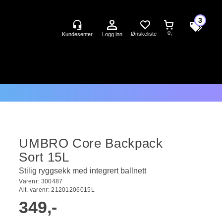
3
0,-
Logg inn
UMBRO Core Backpack
Sort 15L
Stilig ryggsekk med integrert ballnett
Varenr:
300487
Alt. varenr:
21201206015L
349,-