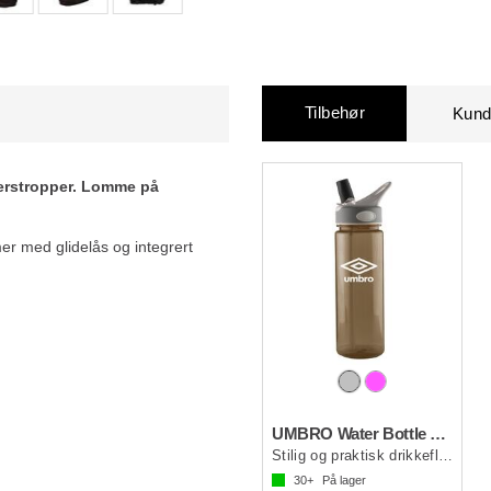
Tilbehør
Kund
derstropper. Lomme på
r med glidelås og integrert
UMBRO Water Bottle Transp
Stilig og praktisk drikkeflaske
30+
På lager