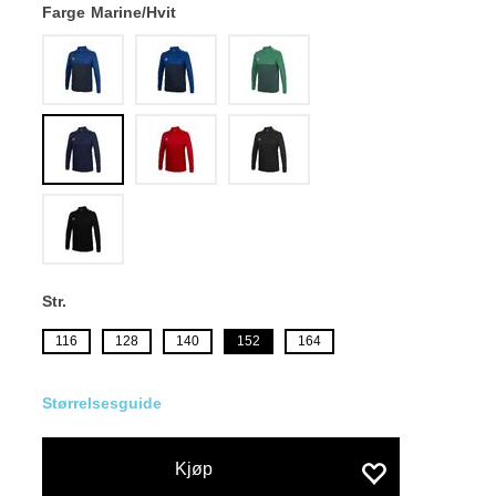
Farge
Marine/Hvit
Str.
116
128
140
152
164
Størrelsesguide
Kjøp