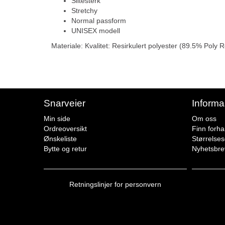
Slitesterk
Stretchy
Normal passform
UNISEX modell
Materiale: Kvalitet: Resirkulert polyester (89.5% Pol
Snarveier
Informa
Min side
Om oss
Ordreoversikt
Finn forha
Ønskeliste
Størrelse
Bytte og retur
Nyhetsbre
Retningslinjer for personvern