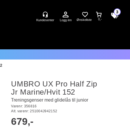
3
0,-
Logg inn
52
UMBRO UX Pro Half Zip
Jr Marine/Hvit 152
Treningsgenser med glidelås til junior
Varenr:
356816
Alt. varenr:
251004J942152
679,-