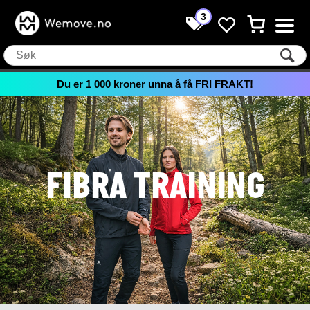
3
Du er
1 000
kroner unna å få FRI FRAKT!
FIBRA TRAINING