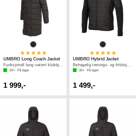
Karakter:
5.0 av 5 mulige
Karakter:
5.0 av 5 mu
UMBRO Long Coach Jacket
UMBRO Hybrid Jacket
Funksjonell lang vattert klubbjakke
Behagelig trenings- og fritidsjakke
30+
På lager
30+
På lager
1 999,-
1 499,-