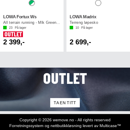
LOWA Fortux Ws
LOWA Madrix
All terrain running - Mlk Green/White
Terreng løpesko
23
På lager
10
På lager
2 399,-
2 699,-
OUTLET
TA EN TITT
Copyright © 2026 wemove.no - All rights reserved
Forretningssystem
og
nettbutikkløsning
levert av
Multicase™