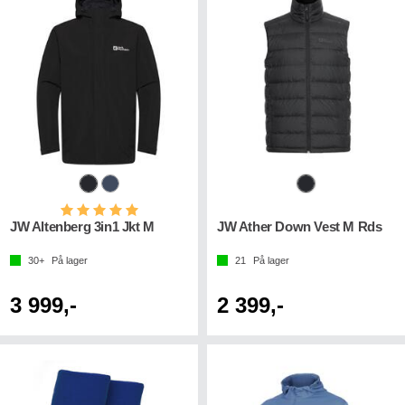
Karakter:
5.0 av 5 mulige
JW Altenberg 3in1 Jkt M
JW Ather Down Vest M Rds
30+
På lager
21
På lager
3 999,-
2 399,-