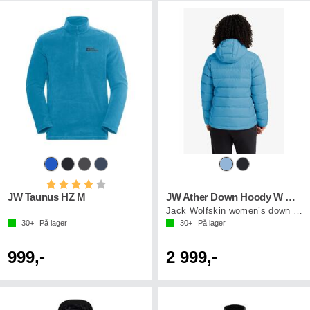
Karakter:
4.0 av 5 mulige
JW Taunus HZ M
JW Ather Down Hoody W Rds
Jack Wolfskin women’s down jacket
30+
På lager
30+
På lager
999,-
2 999,-