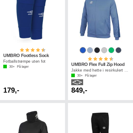
Karakter:
4.3 av 5 mulige
UMBRO Footless Sock
Karakter:
4.5 av 5 mu
Fotballstrømpe uten fot
UMBRO Flex Full Zip Hood
30+
På lager
Jakke med hette i resirkulert polyester
30+
På lager
179,-
849,-