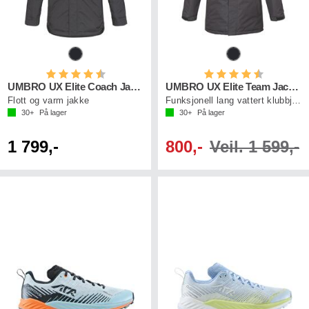
Karakter:
4.7 av 5 mulige
Karakter:
4.7 av 5 mu
UMBRO UX Elite Coach Jacket
UMBRO UX Elite Team Jacket
Flott og varm jakke
Funksjonell lang vattert klubbjakke
30+
På lager
30+
På lager
1 799,-
800,-
Veil. 1 599,-