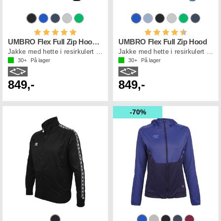
Karakter:
5.0 av 5 mulige
Karakter:
4.5 av 5 mul
UMBRO Flex Full Zip Hood W
UMBRO Flex Full Zip Hood
Jakke med hette i resirkulert polyester
Jakke med hette i resirkulert polyester
30+
På lager
30+
På lager
849,-
849,-
70%