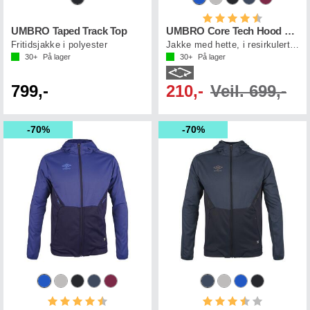
Karakter:
4.8 av 5 mul
UMBRO Taped Track Top
UMBRO Core Tech Hood Zip W
Fritidsjakke i polyester
Jakke med hette, i resirkulert polyester
30+
På lager
30+
På lager
799,-
210,-
Veil. 699,-
70%
70%
Karakter:
4.5 av 5 mulige
Karakter:
3.6 av 5 mul