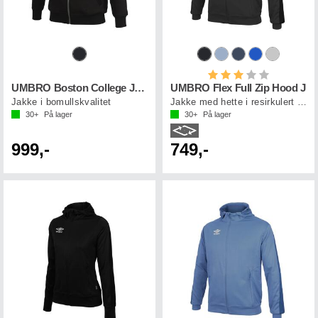
Karakter:
3.0 av 5 mul
UMBRO Boston College Jacket
UMBRO Flex Full Zip Hood J
Jakke i bomullskvalitet
Jakke med hette i resirkulert polyester
30+
På lager
30+
På lager
999,-
749,-