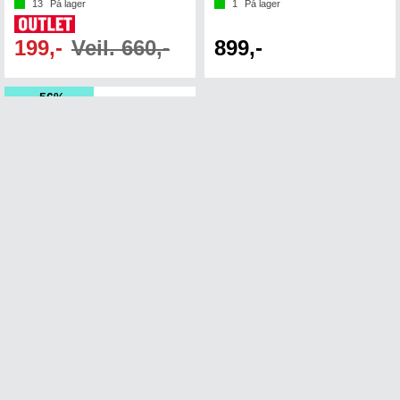
13
På lager
1
På lager
199,-
Veil. 660,-
899,-
56%
Karakter:
5.0 av 5 mulige
UMBRO Core Tech Hood SL
Teknisk treningsvest til herre
30+
På lager