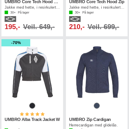
UMBRO Core Tech Hood Zip J
UMBRO Core Tech Hood Zip
Jakke med hette, i resirkulert polyester
Jakke med hette, i resirkulert polyester
30+
På lager
30+
På lager
195,-
Veil. 649,-
210,-
Veil. 699,-
70%
Karakter:
5.0 av 5 mulige
UMBRO Alba Track Jacket W
UMBRO Zip Cardigan
Herrecardigan med glidelås.