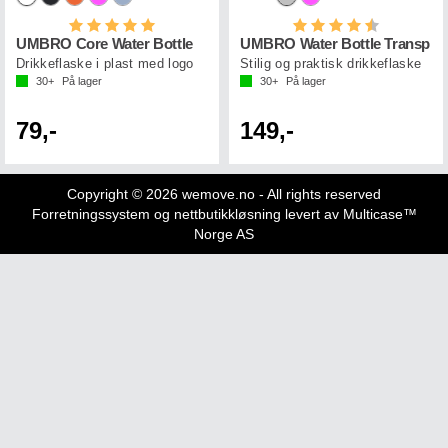
Karakter:
5.0 av 5 mulige
Karakter:
4.5 av 5 mul
UMBRO Core Water Bottle
UMBRO Water Bottle Transp
Drikkeflaske i plast med logo
Stilig og praktisk drikkeflaske
30+
På lager
30+
På lager
79,-
149,-
Copyright © 2026 wemove.no - All rights reserved
Forretningssystem
og
nettbutikkløsning
levert av
Multicase™
Norge AS