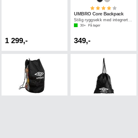
Karakter:
4.0 av 5 mul
UMBRO Core Backpack
Stilig ryggsekk med integrert ballnett
30+
På lager
1 299,-
349,-
Karakter:
3.3 av 5 mulige
UMBRO Ballsekk sort L
UMBRO Gymsack Sort 0
Oppbevaringssekk for baller
Gymsekk med snor for stramming
30+
På lager
30+
På lager
399,-
149,-