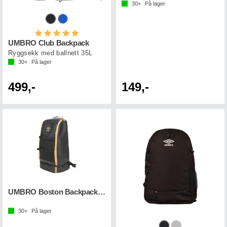
30+
På lager
Karakter:
5.0 av 5 mulige
UMBRO Club Backpack
Ryggsekk med ballnett 35L
30+
På lager
499,-
149,-
UMBRO Boston Backpack Sort 32L
30+
På lager