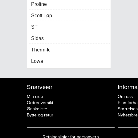
Proline
Scott Løp
ST
Sidas
Therm-Ic
Lowa
Snarveier
Informa
Min side
Om oss
Ordreoversikt
Finn forha
Ønskeliste
Størrelse
Bytte og retur
Nyhetsbre
Retningslinjer for personvern