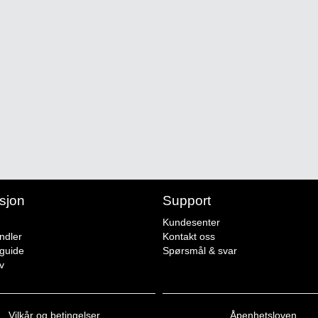
sjon
Support
Kundesenter
ndler
Kontakt oss
sguide
Spørsmål & svar
v
Vilkår og betingelser
Åpenhetsloven