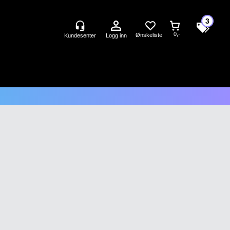
3
0,-
Logg inn