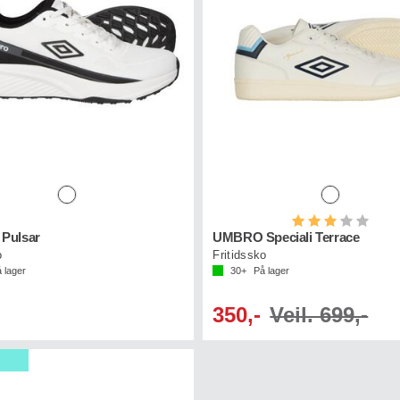
Karakter:
3.0 a
Pulsar
UMBRO Speciali Terrace
o
Fritidssko
 lager
30+
På lager
350,-
Veil. 699,-