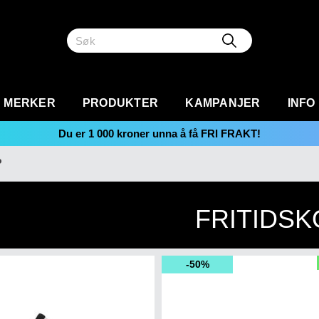
MERKER
PRODUKTER
KAMPANJER
INFO
Du er
1 000
kroner unna å få FRI FRAKT!
o
FRITIDSK
50%