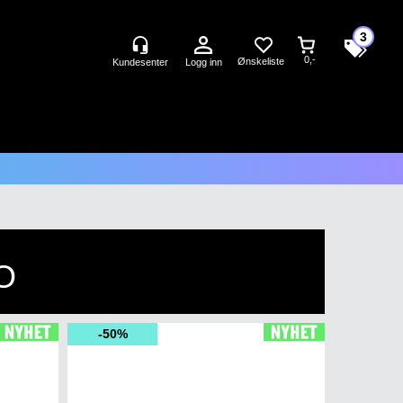
3
0,-
Logg inn
O
50%