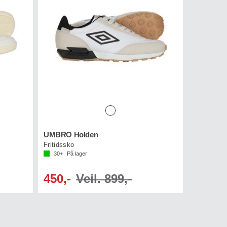
v 5 mulige
UMBRO Holden
Fritidssko
30+
På lager
450,-
Veil. 899,-