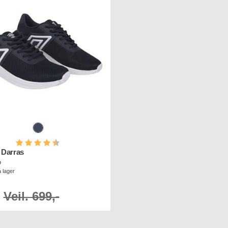
Karakter:
4.5 av 5 mulige
Darras
o
 lager
Veil. 699,-