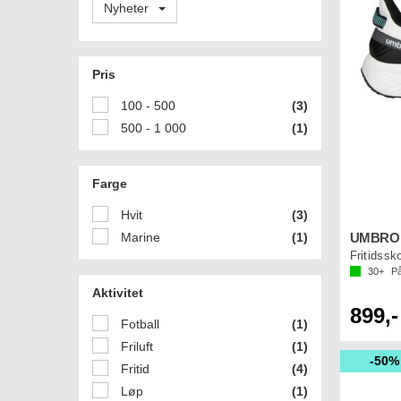
Nyheter
Pris
100 - 500
(3)
500 - 1 000
(1)
Farge
Hvit
(3)
Marine
(1)
UMBRO 
Fritidssk
30+
På
Aktivitet
899,-
Fotball
(1)
Friluft
(1)
50%
Fritid
(4)
Løp
(1)